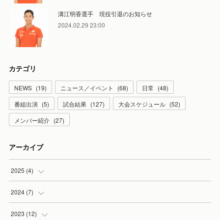
溝江明香選手 現役引退のお知らせ
2024.02.29 23:00
カテゴリ
NEWS
(
19
)
ニュース／イベント
(
68
)
日常
(
48
)
番組出演
(
5
)
試合結果
(
127
)
大会スケジュール
(
52
)
メンバー紹介
(
27
)
アーカイブ
2025
(
4
)
(
1
)
2024
(
7
)
(
1
)
(
5
)
2023
(
12
)