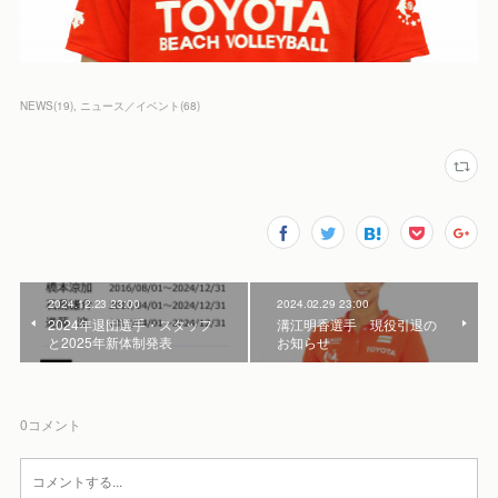
NEWS
(
19
)
ニュース／イベント
(
68
)
2024.12.23 23:00
2024.02.29 23:00
2024年退団選手・スタッフ
溝江明香選手 現役引退の
と2025年新体制発表
お知らせ
0
コメント