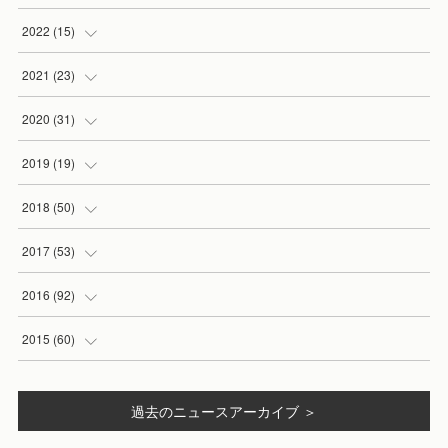
(
2
)
(
1
)
(
2
)
2022
(
15
)
(
1
)
(
1
)
(
2
)
2021
(
23
)
(
1
)
(
4
)
(
3
)
2020
(
31
)
(
4
)
(
4
)
(
1
)
(
2
)
2019
(
19
)
(
4
)
(
1
)
(
3
)
(
2
)
(
2
)
2018
(
50
)
(
3
)
(
3
)
(
4
)
(
2
)
(
5
)
2017
(
53
)
(
1
)
(
2
)
(
4
)
(
4
)
(
2
)
(
8
)
2016
(
92
)
(
1
)
(
3
)
(
6
)
(
1
)
(
2
)
(
4
)
2015
(
60
)
(
3
)
(
3
)
(
3
)
(
6
)
(
8
)
(
1
)
(
5
)
過去のニュースアーカイブ ＞
(
2
)
(
2
)
(
2
)
(
4
)
(
6
)
(
13
)
(
1
)