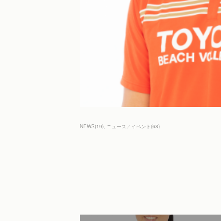
NEWS
(
19
)
ニュース／イベント
(
68
)