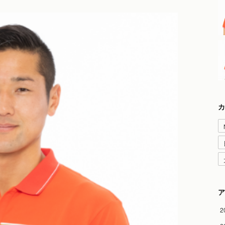
カ
ア
2