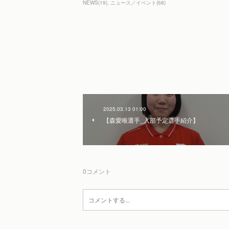
NEWS
(
19
)
ニュース／イベント
(
68
)
2025.03.13 01:00
【森愛唯選手_入部予定選手紹介】
0
コメント