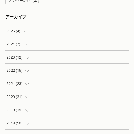
メンバー紹介
(
27
)
アーカイブ
2025
(
4
)
(
1
)
2024
(
7
)
(
1
)
(
5
)
2023
(
12
)
(
2
)
(
1
)
(
2
)
2022
(
15
)
(
1
)
(
1
)
(
2
)
2021
(
23
)
(
1
)
(
4
)
(
3
)
2020
(
31
)
(
4
)
(
4
)
(
1
)
(
2
)
2019
(
19
)
(
4
)
(
1
)
(
3
)
(
2
)
(
2
)
2018
(
50
)
(
3
)
(
3
)